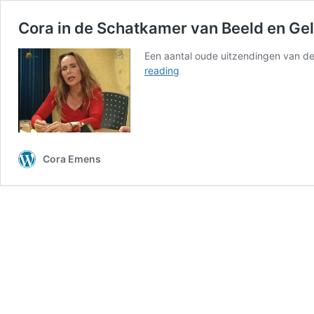
Cora in de Schatkamer van Beeld en Gel
Een aantal oude uitzendingen van de
Cora
reading
in
de
Schatkamer
van
Beeld
en
Cora Emens
Geluid